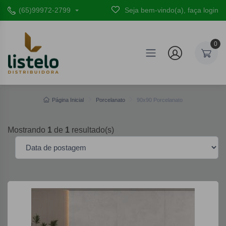
(65)99972-2799
Seja bem-vindo(a), faça login
0
Página Inicial
Porcelanato
90x90 Porcelanato
Mostrando
1
de
1
resultado(s)